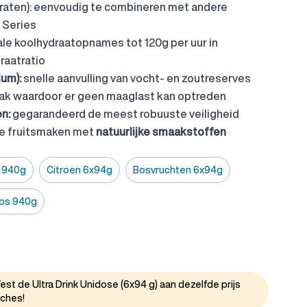
raten): eenvoudig te combineren met andere
 Series
e koolhydraatopnames tot 120g per uur in
raatratio
ium):
snelle aanvulling van vocht- en zoutreserves
ak waardoor er geen maaglast kan optreden
n:
gegarandeerd de meest robuuste veiligheid
le fruitsmaken met
natuurlijke smaakstoffen
 940g
Citroen 6x94g
Bosvruchten 6x94g
os 940g
est de Ultra Drink Unidose (6x94 g) aan dezelfde prijs
uches!