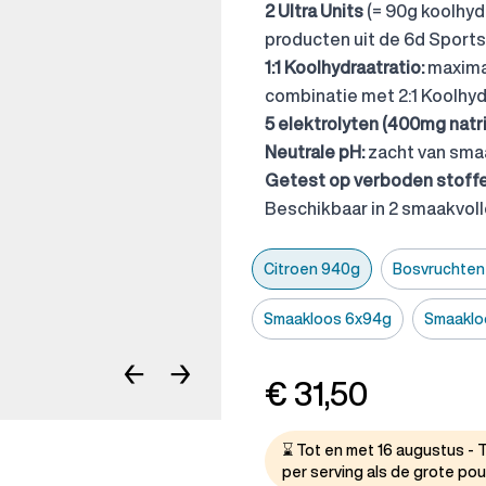
2 Ultra Units
(= 90g koolhyd
producten uit de 6d Sports
1:1 Koolhydraatratio:
maximal
combinatie met 2:1 Koolhyd
5 elektrolyten (400mg natr
Neutrale pH:
zacht van sma
Getest op verboden stoffe
Beschikbaar in 2 smaakvol
Citroen 940g
Bosvruchten
Smaakloos 6x94g
Smaaklo
←
→
€ 31,50
⌛ Tot en met 16 augustus - T
per serving als de grote po