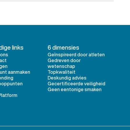
ige links
6 dimensies
 ons
Geïnspireerd door atleten
act
Gedreven door
ggen
wetenschap
unt aanmaken
Topkwaliteit
ending
Deskundig advies
ooppunten
Gecertificeerde veiligheid
Geen eentonige smaken
Platform