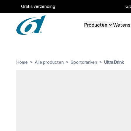
Ga naar de inhoud
Gratis verzending
Gr
Producten
Wetens
Toggle su
Home
>
Alle producten
>
Sportdranken
>
Ultra Drink