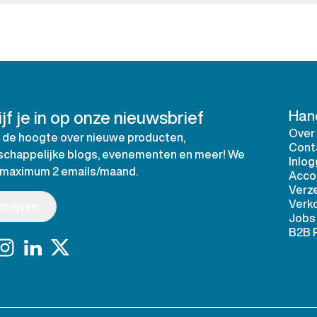
jf je in op onze nieuwsbrief
Hand
Over
op de hoogte over nieuwe producten,
Cont
chappelijke blogs, evenementen en meer! We
Inlo
 maximum 2 emails/maand.
Acco
Verz
Verk
chrijven
Jobs
B2B 