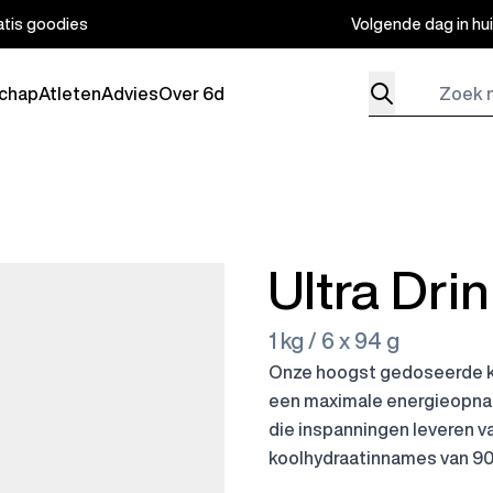
atis goodies
Volgende dag in hu
Zoek naar produ
chap
Atleten
Advies
Over 6d
bmenu for Producten
Ultra Dri
1 kg / 6 x 94 g
Onze hoogst gedoseerde ko
een maximale energieopname
die inspanningen leveren va
koolhydraatinnames van 90-