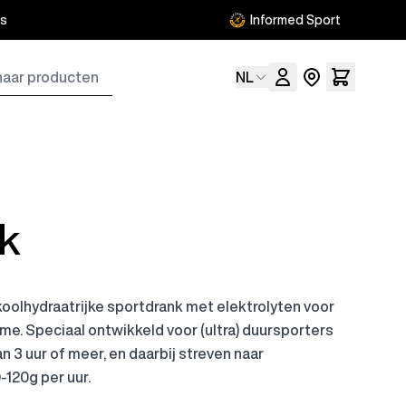
is
Informed Sport
cten
Taal
NL
nk
olhydraatrijke sportdrank met elektrolyten voor
. Speciaal ontwikkeld voor (ultra) duursporters
n 3 uur of meer, en daarbij streven naar
120g per uur.