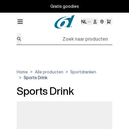
Ga naar de inhoud
Gratis goodies
Taal
NL
Zoek naar producten
Home
>
Alle producten
>
Sportdranken
>
Sports Drink
Sports Drink