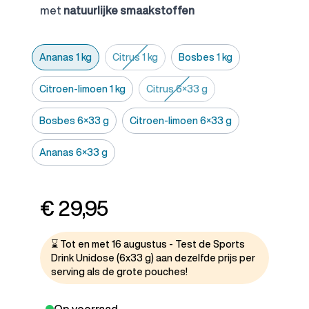
met
natuurlijke smaakstoffen
Ananas 1 kg
Citrus 1 kg
Bosbes 1 kg
Citroen-limoen 1 kg
Citrus 6×33 g
Bosbes 6×33 g
Citroen-limoen 6×33 g
Ananas 6×33 g
€ 29,95
⌛ Tot en met 16 augustus - Test de Sports
Drink Unidose (6x33 g) aan dezelfde prijs per
serving als de grote pouches!
Op voorraad