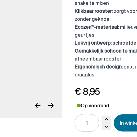
shake te mixen
Klikbaar rooster
: zorgt vo
zonder geknoei
Ecozen™-materiaal
: milieu
geurtjes
Lekvrij ontwerp
: schroefde
Gemakkelijk schoon te ma
afneembaar rooster
Ergonomisch design
: past
draaglus
€ 8,95
←
→
Op voorraad
In win