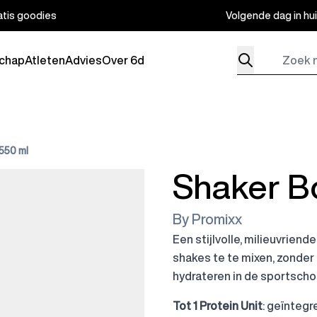
atis goodies
Volgende dag in hu
Zoek naar produ
chap
Atleten
Advies
Over 6d
bmenu for Producten
550 ml
Shaker Bo
By Promixx
Een stijlvolle, milieuvriend
shakes te te mixen, zonder 
hydrateren in de sportscho
Tot 1 Protein Unit
: geïnteg