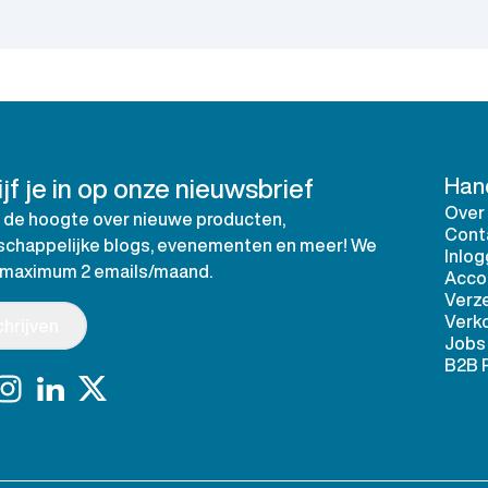
jf je in op onze nieuwsbrief
Hand
Over
op de hoogte over nieuwe producten,
Cont
chappelijke blogs, evenementen en meer! We
Inlo
 maximum 2 emails/maand.
Acco
Verz
Verk
chrijven
Jobs
B2B 