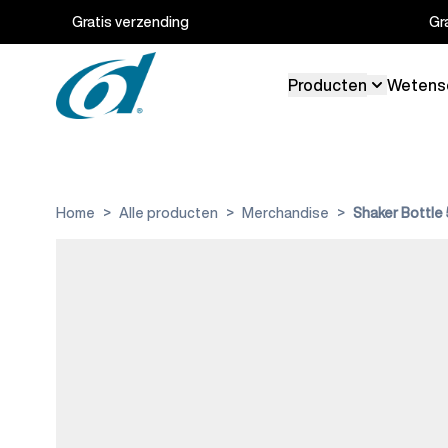
Ga naar de inhoud
Gratis verzending
Gr
Producten
Wetens
Toggle su
Home
>
Alle producten
>
Merchandise
>
Shaker Bottle 