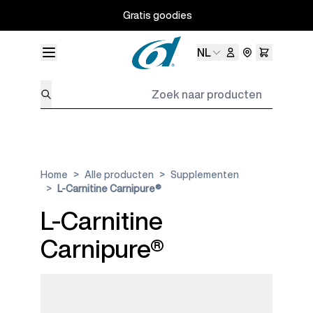
Ga naar de inhoud
Gratis goodies
Taal
NL
Zoek naar producten
Home
>
Alle producten
>
Supplementen
>
L-Carnitine Carnipure®
L-Carnitine
Carnipure®