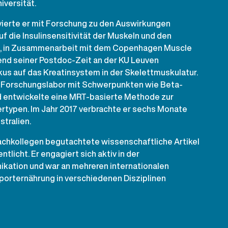
iversität.
ierte er mit Forschung zu den Auswirkungen
uf die Insulinsensitivität der Muskeln und den
, in Zusammenarbeit mit dem Copenhagen Muscle
nd seiner Postdoc-Zeit an der KU Leuven
kus auf das Kreatinsystem in der Skelettmuskulatur.
n Forschungslabor mit Schwerpunkten wie Beta-
d entwickelte eine MRT-basierte Methode zur
rtypen. Im Jahr 2017 verbrachte er sechs Monate
stralien.
achkollegen begutachtete wissenschaftliche Artikel
tlicht. Er engagiert sich aktiv in der
ation und war an mehreren internationalen
orternährung in verschiedenen Disziplinen