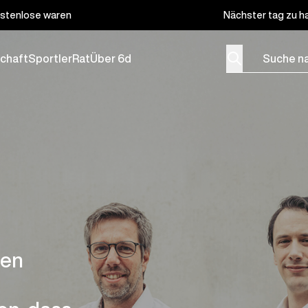
stenlose waren
Nächster tag zu h
Suche nach Produ
chaft
Sportler
Rat
Über 6d
menu for Produkte
gen