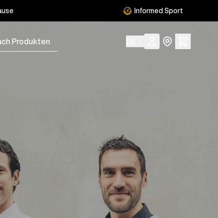
ause
Informed Sport
kten
Sprache
DE