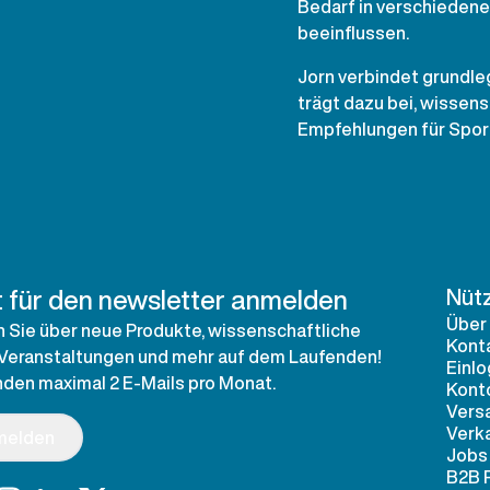
Bedarf in verschieden
beeinflussen.
Jorn verbindet grundl
trägt dazu bei, wissens
Empfehlungen für Sport
t für den newsletter anmelden
Nütz
Über
n Sie über neue Produkte, wissenschaftliche
Kont
 Veranstaltungen und mehr auf dem Laufenden!
Einl
nden maximal 2 E-Mails pro Monat.
Konto
Vers
Verk
melden
Jobs
B2B 