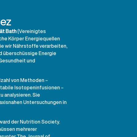
lez
tät Bath
(Vereinigtes
iche Körper Energiequellen
wie wir Nährstoffe verarbeiten,
d überschüssige Energie
r Gesundheit und
lzahl von Methoden –
tabile Isotopeninfusionen –
 analysieren. Sie
raxisnahen Untersuchungen in
ward der Nutrition Society.
chüssen mehrerer
arunter The Journal of