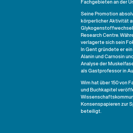
Fachgebieten an der Un
Seine Promotion absolv
körperlicher Aktivität a
Glykogenstoffwechsel
Research Centre. Währe
verlagerte sich sein Fo
In Gent gründete er ei
Alanin und Carnosin un
Analyse der Muskelfase
als Gastprofessor in Au
Wim hat über 150 von F
und Buchkapitel veröffen
Wissenschaftskommunik
Konsenspapieren zur Sp
beteiligt.