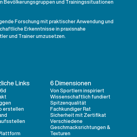
en Bevölkerungsgruppen und Trainingssituationen
egende Forschung mit praktischer Anwendung und
chaftliche Erkenntnisse in praxisnahe
ler und Trainer umzusetzen.
liche Links
6 Dimensionen
 6d
Von Sportlern inspiriert
akt
Wissenschaftlich fundiert
oggen
Spitzenqualität
 erstellen
Fachkundiger Rat
and
Sicherheit mit Zertifikat
aufsstellen
Verschiedene
Geschmacksrichtungen &
Plattform
Texturen