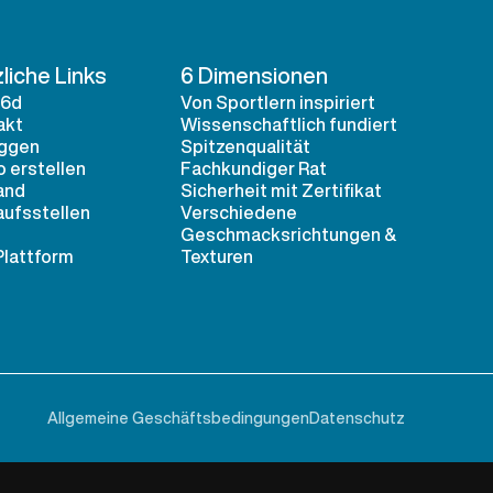
liche Links
6 Dimensionen
 6d
Von Sportlern inspiriert
akt
Wissenschaftlich fundiert
oggen
Spitzenqualität
 erstellen
Fachkundiger Rat
and
Sicherheit mit Zertifikat
aufsstellen
Verschiedene
Geschmacksrichtungen &
Plattform
Texturen
Allgemeine Geschäftsbedingungen
Datenschutz