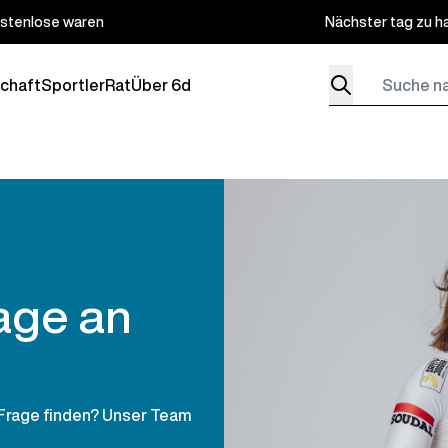
stenlose waren
Nächster tag zu h
Suche nach Produ
chaft
Sportler
Rat
Über 6d
menu for Produkte
age an
 Frage finden? Unser Team