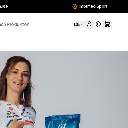
ause
Informed Sport
kten
Sprache
DE